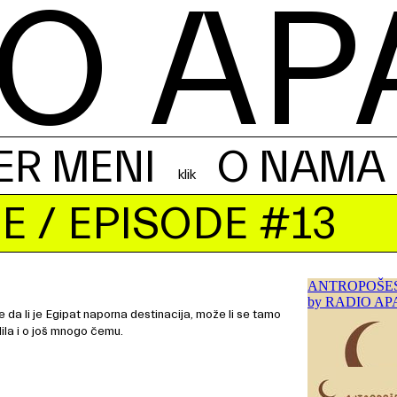
O AP
ER MENI
O NAMA
E
/ EPISODE #13
 da li je Egipat naporna destinacija, može li se tamo
Nila i o još mnogo čemu.