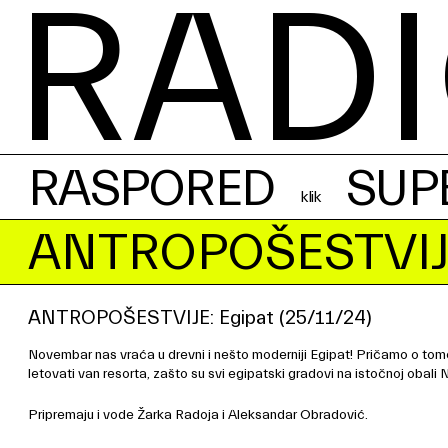
RADI
RASPORED
SUP
ANTROPOŠESTVIJ
ANTROPOŠESTVIJE: Egipat (25/11/24)
Novembar nas vraća u drevni i nešto moderniji Egipat! Pričamo o tome
letovati van resorta, zašto su svi egipatski gradovi na istočnoj obali 
Pripremaju i vode Žarka Radoja i Aleksandar Obradović.