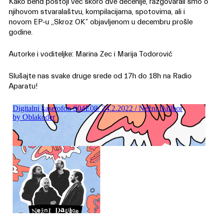
Kako bend postoji već skoro dve decenije, razgovarali smo o
njihovom stvaralaštvu, kompilacijama, spotovima, ali i
novom EP-u ,,Skroz OK” objavljenom u decembru prošle
godine.
Autorke i voditeljke: Marina Zec i Marija Todorović
Slušajte nas svake druge srede od 17h do 18h na Radio
Aparatu!