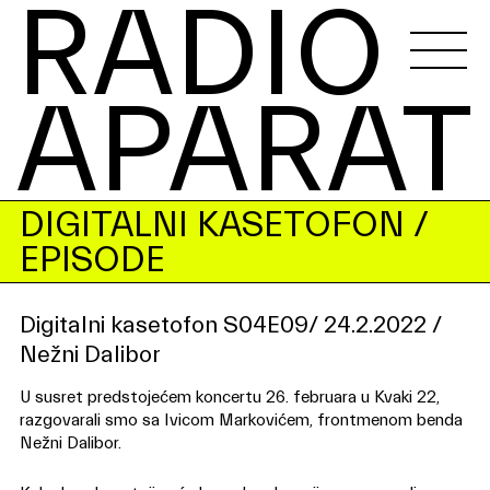
RADIO 
APARAT
DIGITALNI KASETOFON
/
EPISODE
Digitalni kasetofon S04E09/ 24.2.2022 /
Nežni Dalibor
U susret predstojećem koncertu 26. februara u Kvaki 22,
razgovarali smo sa Ivicom Markovićem, frontmenom benda
Nežni Dalibor.