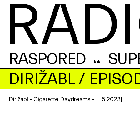
RADI
RASPORED
SUP
DIRIŽABL
/ EPISO
Dirižabl • Cigarette Daydreams • |1.5.2023|