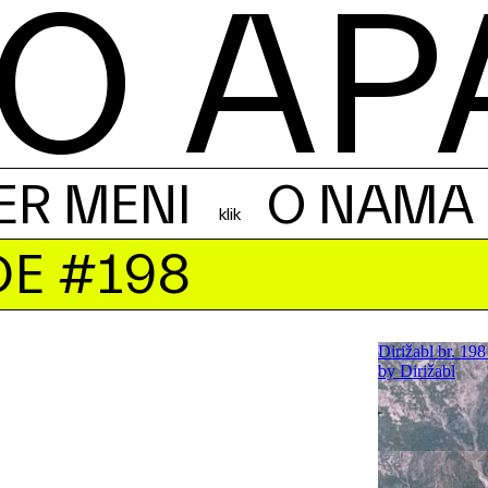
O AP
ER MENI
O NAMA
DE #198