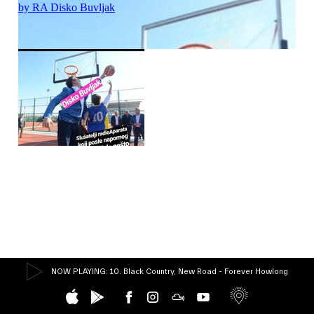
NOW PLAYING
: 10. Black Country, New Road - Forever Howlong