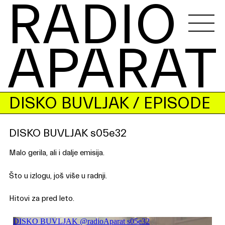
RADIO 
APARAT
DISKO BUVLJAK
/ EPISODE
DISKO BUVLJAK s05e32
Malo gerila, ali i dalje emisija.
Što u izlogu, još više u radnji.
Hitovi za pred leto.