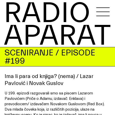
RADIO 
APARAT
SCENIRANJE
/ EPISODE
#199
Ima li para od knjiga? (nema) / Lazar
Pavlović i Novak Guslov
U 199. epizodi razgovarali smo sa piscem Lazarom
Pavlovićem (Priče o Adamu, izdavač: Enklava) i
prevodiocem/ izdavačem Novakom Guslovom (Red Box).
Dva mlada čoveka koja, iz različitih pozicija, ulaze na
književnu scenu. Ko je pisac, ko je izdavač, ima li novca u