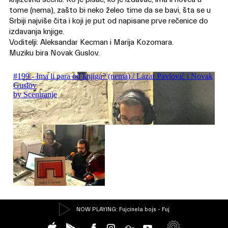
tome (nema), zašto bi neko želeo time da se bavi, šta se u
Srbiji najviše čita i koji je put od napisane prve rečenice do
izdavanja knjige.
Voditelji: Aleksandar Kecman i Marija Kozomara.
Muziku bira Novak Guslov.
NOW PLAYING
: Fujcinela bojs - Fuj