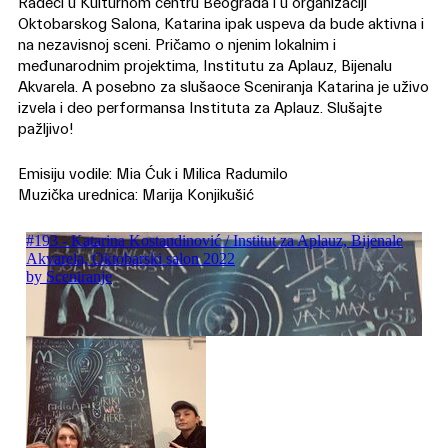
Radeći u Kulturnom centru Beograda i u organizaciji
Oktobarskog Salona, Katarina ipak uspeva da bude aktivna i
na nezavisnoj sceni. Pričamo o njenim lokalnim i
međunarodnim projektima, Institutu za Aplauz, Bijenalu
Akvarela. A posebno za slušaoce Sceniranja Katarina je uživo
izvela i deo performansa Instituta za Aplauz. Slušajte
pažljivo!
Emisiju vodile: Mia Ćuk i Milica Radumilo
Muzička urednica: Marija Konjikušić