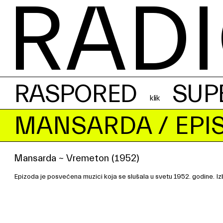
RADI
RASPORED
SUP
MANSARDA
/ EPI
Mansarda ~ Vremeton (1952)
Epizoda je posvećena muzici koja se slušala u svetu 1952. godine. Izbo