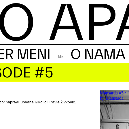
O AP
ER MENI
O NAMA
SODE #5
r napravili Jovana Nikolić i Pavle Živković.