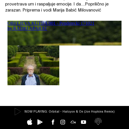
provetrava um i raspaljuje emocije. I da….Poprilično je
zarazan. Priprema i vodi Marija Babić Milovanović
NOW PLAYING
: Orbital - Halcyon & On (Jon Hopkins Remix)