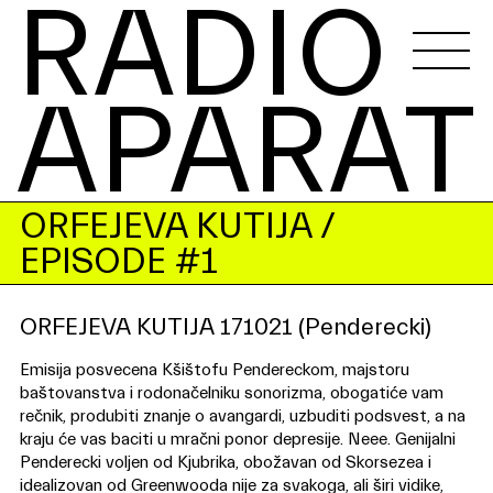
RADIO 
APARAT
ORFEJEVA KUTIJA
/
EPISODE #1
ORFEJEVA KUTIJA 171021 (Penderecki)
Emisija posvecena Kšištofu Pendereckom, majstoru
baštovanstva i rodonačelniku sonorizma, obogatiće vam
rečnik, produbiti znanje o avangardi, uzbuditi podsvest, a na
kraju će vas baciti u mračni ponor depresije. Neee. Genijalni
Penderecki voljen od Kjubrika, obožavan od Skorsezea i
idealizovan od Greenwooda nije za svakoga, ali širi vidike,