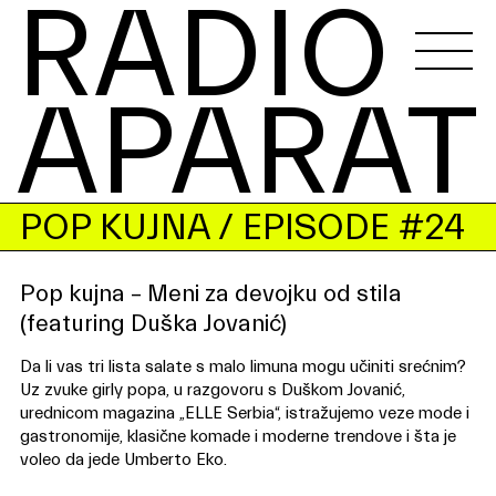
RADIO 
APARAT
POP KUJNA
/ EPISODE #24
Pop kujna – Meni za devojku od stila
(featuring Duška Jovanić)
Da li vas tri lista salate s malo limuna mogu učiniti srećnim?
Uz zvuke girly popa, u razgovoru s Duškom Jovanić,
urednicom magazina „ELLE Serbia“, istražujemo veze mode i
gastronomije, klasične komade i moderne trendove i šta je
voleo da jede Umberto Eko.