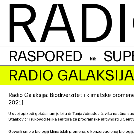
RADI
RASPORED
SUP
RADIO GALAKSIJA
Radio Galaksija: Biodiverzitet i klimatske promen
2021]
U ovoj epizodi gošća nam je bila dr Tanja Adnađević, viša naučna sara
Stanković” i rukovoditeljka sektora za programske aktivnosti u Centr
Govorili smo o biologiji klimatskih promena, o konzervacionoj biologij