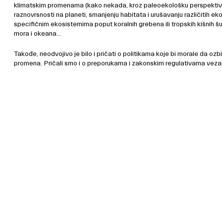
klimatskim promenama (kako nekada, kroz paleoekološku perspektivu,
raznovrsnosti na planeti, smanjenju habitata i urušavanju različitih e
specifičnim ekosistemima poput koralnih grebena ili tropskih kišnih šu
mora i okeana…
Takođe, neodvojivo je bilo i pričati o politikama koje bi morale da ozb
promena. Pričali smo i o preporukama i zakonskim regulativama vezan