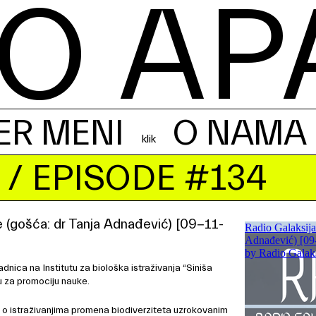
O AP
ER MENI
O NAMA
/ EPISODE #134
e (gošća: dr Tanja Adnađević) [09-11-
dnica na Institutu za biološka istraživanja “Siniša
u za promociju nauke.
i, o istraživanjima promena biodiverziteta uzrokovanim