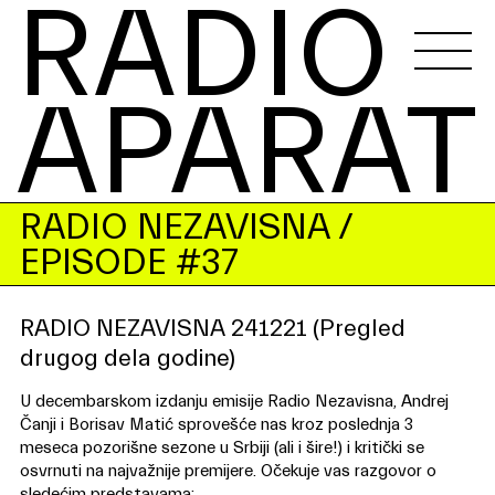
RADIO 
APARAT
RADIO NEZAVISNA
/
EPISODE #37
RADIO NEZAVISNA 241221 (Pregled
drugog dela godine)
U decembarskom izdanju emisije Radio Nezavisna, Andrej
Čanji i Borisav Matić sprovešće nas kroz poslednja 3
meseca pozorišne sezone u Srbiji (ali i šire!) i kritički se
osvrnuti na najvažnije premijere. Očekuje vas razgovor o
sledećim predstavama: