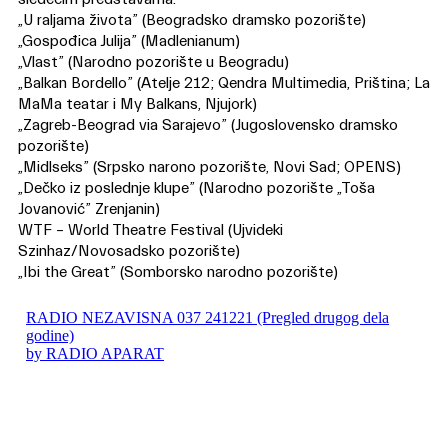
„U raljama života” (Beogradsko dramsko pozorište)
„Gospođica Julija” (Madlenianum)
„Vlast” (Narodno pozorište u Beogradu)
„Balkan Bordello” (Atelje 212; Qendra Multimedia, Priština; La
MaMa teatar i My Balkans, Njujork)
„Zagreb-Beograd via Sarajevo” (Jugoslovensko dramsko
pozorište)
„Midlseks” (Srpsko narono pozorište, Novi Sad; OPENS)
„Dečko iz poslednje klupe” (Narodno pozorište „Toša
Jovanović” Zrenjanin)
WTF – World Theatre Festival (Ujvideki
Szinhaz/Novosadsko pozorište)
„Ibi the Great” (Somborsko narodno pozorište)