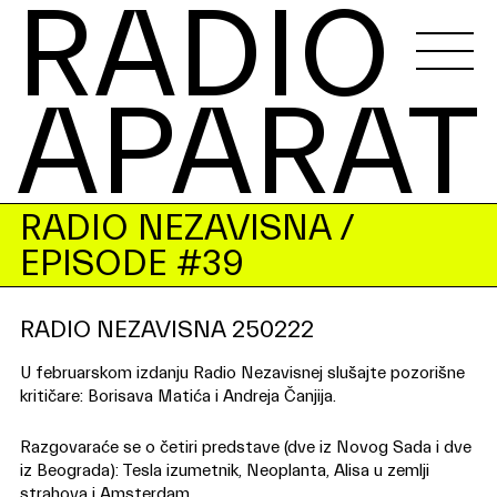
RADIO 
APARAT
RADIO NEZAVISNA
/
EPISODE #39
RADIO NEZAVISNA 250222
U februarskom izdanju Radio Nezavisnej slušajte pozorišne
kritičare: Borisava Matića i Andreja Čanjija.
Razgovaraće se o četiri predstave (dve iz Novog Sada i dve
iz Beograda): Tesla izumetnik, Neoplanta, Alisa u zemlji
strahova i Amsterdam.