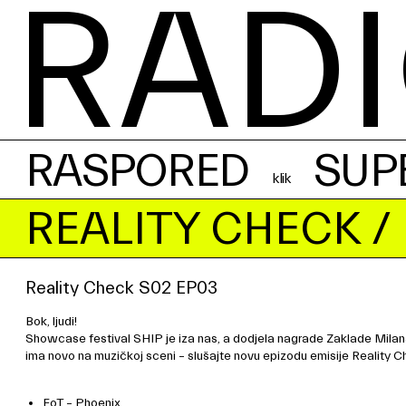
RADI
RASPORED
SUP
REALITY CHECK
/
Reality Check S02 EP03
Bok, ljudi!
Showcase festival SHIP je iza nas, a dodjela nagrade Zaklade Milana
ima novo na muzičkoj sceni – slušajte novu epizodu emisije Reality Che
EoT – Phoenix