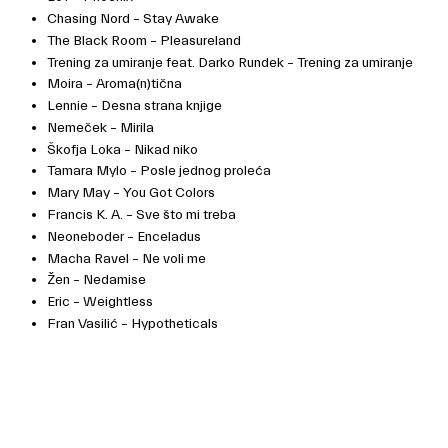
Chasing Nord – Stay Awake
The Black Room – Pleasureland
Trening za umiranje feat. Darko Rundek – Trening za umiranje
Moira – Aroma(n)tična
Lennie – Desna strana knjige
Nemeček – Mirila
Škofja Loka – Nikad niko
Tamara Mylo – Posle jednog proleća
Mary May – You Got Colors
Francis K. A. – Sve što mi treba
Neoneboder – Enceladus
Macha Ravel – Ne voli me
Žen – Nedamise
Eric – Weightless
Fran Vasilić – Hypotheticals