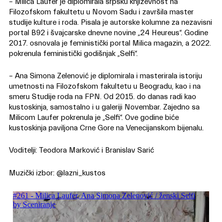
– Milica Laufer je diplomirala srpsku književnost na
Filozofskom fakultetu u Novom Sadu i završila master
studije kulture i roda. Pisala je autorske kolumne za nezavisni
portal B92 i švajcarske dnevne novine „24 Heureus“. Godine
2017. osnovala je feministički portal Milica magazin, a 2022.
pokrenula feministički godišnjak „Selfi“.
– Ana Simona Zelenović je diplomirala i masterirala istoriju
umetnosti na Filozofskom fakultetu u Beogradu, kao i na
smeru Studije roda na FPN. Od 2015. do danas radi kao
kustoskinja, samostalno i u galeriji Novembar. Zajedno sa
Milicom Laufer pokrenula je „Selfi“. Ove godine biće
kustoskinja paviljona Crne Gore na Venecijanskom bijenalu.
Voditelji: Teodora Marković i Branislav Sarić
Muzički izbor: @
lazni_kustos