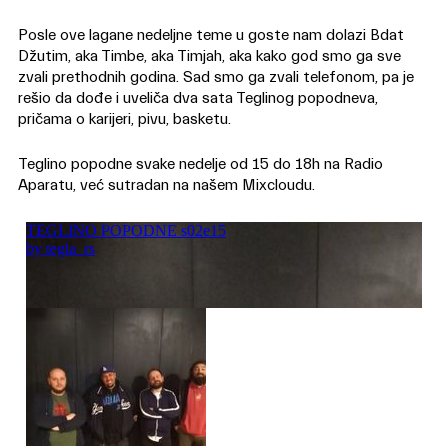
Posle ove lagane nedeljne teme u goste nam dolazi Bdat
Džutim, aka Timbe, aka Timjah, aka kako god smo ga sve
zvali prethodnih godina. Sad smo ga zvali telefonom, pa je
rešio da dođe i uveliča dva sata Teglinog popodneva,
pričama o karijeri, pivu, basketu.
Teglino popodne svake nedelje od 15 do 18h na Radio
Aparatu, već sutradan na našem Mixcloudu.