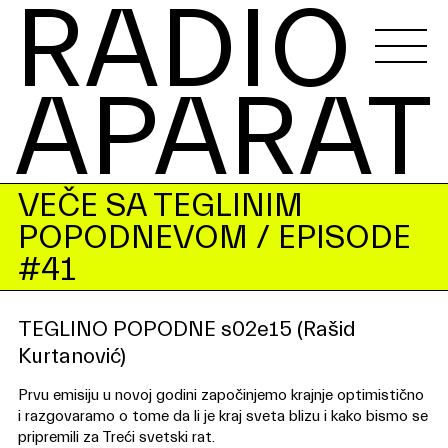
RADIO 
APARAT
VEČE SA TEGLINIM
POPODNEVOM
/ EPISODE
#41
TEGLINO POPODNE s02e15 (Rašid
Kurtanović)
Prvu emisiju u novoj godini započinjemo krajnje optimistično
i razgovaramo o tome da li je kraj sveta blizu i kako bismo se
pripremili za Treći svetski rat.