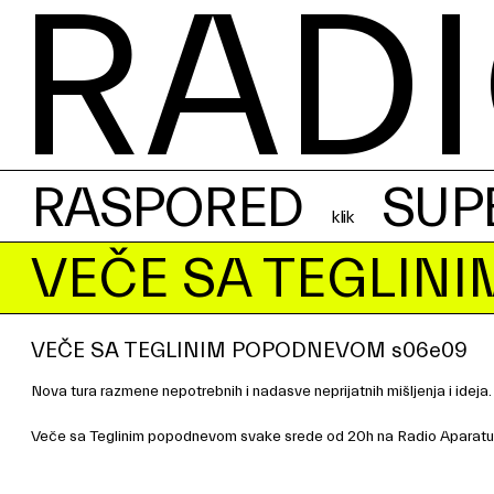
RADI
RASPORED
SUP
VEČE SA TEGLIN
VEČE SA TEGLINIM POPODNEVOM s06e09
Nova tura razmene nepotrebnih i nadasve neprijatnih mišljenja i ideja
Veče sa Teglinim popodnevom svake srede od 20h na Radio Aparatu