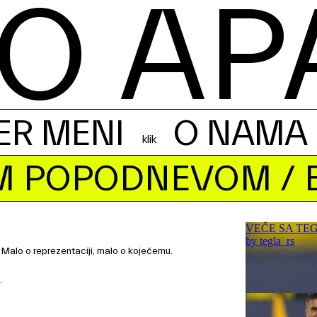
O AP
ER MENI
O NAMA
IM POPODNEVOM
/ 
. Malo o reprezentaciji, malo o koječemu.
.