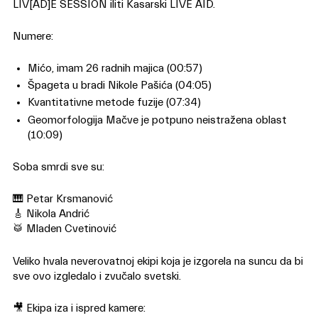
LIV[AD]E SESSION iliti Kasarski LIVE AID.
Numere:
Mićo, imam 26 radnih majica (00:57)
Špageta u bradi Nikole Pašića (04:05)
Kvantitativne metode fuzije (07:34)
Geomorfologija Mačve je potpuno neistražena oblast
(10:09)
Soba smrdi sve su:
🎹 Petar Krsmanović
🎸 Nikola Andrić
🥁 Mladen Cvetinović
Veliko hvala neverovatnoj ekipi koja je izgorela na suncu da bi
sve ovo izgledalo i zvučalo svetski.
🎥 Ekipa iza i ispred kamere: