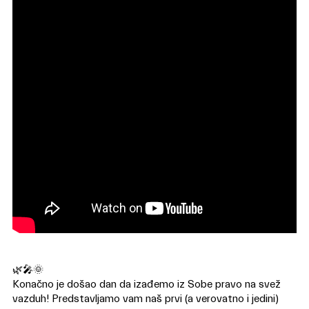
🌿🎤🌞
Konačno je došao dan da izađemo iz Sobe pravo na svež
vazduh! Predstavljamo vam naš prvi (a verovatno i jedini)