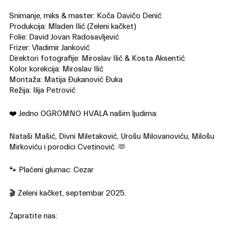
Snimanje, miks & master: Koča Davičo Denić
Produkcija: Mladen Ilić (Zeleni kačket)
Folie: David Jovan Radosavljević
Frizer: Vladimir Janković
Direktori fotografije: Miroslav Ilić & Kosta Aksentić
Kolor korekcija: Miroslav Ilić
Montaža: Matija Đukanović Đuka
Režija: Ilija Petrović
❤️ Jedno OGROMNO HVALA našim ljudima:
Nataši Mašić, Divni Miletaković, Urošu Milovanoviću, Milošu
Mirkoviću i porodici Cvetinović. 🫶
🐾 Plaćeni glumac: Cezar
🎬 Zeleni kačket, septembar 2025.
Zapratite nas: