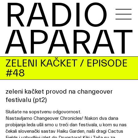
RADIO 
APARAT
ZELENI KAČKET
/ EPISODE
#48
zeleni kačket provod na changeover
festivalu (pt2)
Slušate na sopstvenu odgovornost.
Nastavljamo Changeover Chronicles! Nakon dva dana
probijanja leda ušli smo u treći dan festivala, u kom su nas
čekali slovenački sastav Haiku Garden, naši dragi Cactus
Fields i uzbudljivi izlet do Drugstora! Kiki i Taša su za