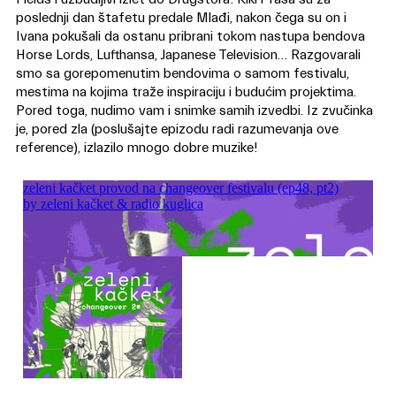
poslednji dan štafetu predale Mlađi, nakon čega su on i
Ivana pokušali da ostanu pribrani tokom nastupa bendova
Horse Lords, Lufthansa, Japanese Television… Razgovarali
smo sa gorepomenutim bendovima o samom festivalu,
mestima na kojima traže inspiraciju i budućim projektima.
Pored toga, nudimo vam i snimke samih izvedbi. Iz zvučinka
je, pored zla (poslušajte epizodu radi razumevanja ove
reference), izlazilo mnogo dobre muzike!