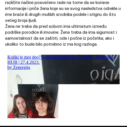
različite načine posvećeno rade na tome da se korisne
informacije i priče žena koje su se svog nasledstva odrekle u
ime braće ili drugih muških srodnika podele i stignu do što
većeg broja ljudi.
Žena ne treba da pred sobom ima ultimatum između
podrške porodice ili imovine. Žena treba da ima sigurnost i
samostalnost da se zaštiti, ode i počne iz početka, ako i
ukoliko to bude bilo potrebno iz ma kog razloga.