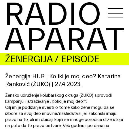
RADIO 
APARAT
ŽENERGIJA
/ EPISODE
Ženergija HUB | Koliki je moj deo? Katarina
Ranković (ŽUKO) | 27.4.2023.
Žensko udruženje kolubarskog okruga (ŽUKO) sprovodi
kampanju i istraživanje „Koliki je moj deo?“.
Cilj im je podizanje svesti o tome kako žene mogu da se
izbore za svoj deo imovine/nasledstva, jer zakonski imaju
pravo na to, ali im običaji kojih se mnoge porodice drže stoje
na putu da to pravo ostvare. Već godinu i po dana na