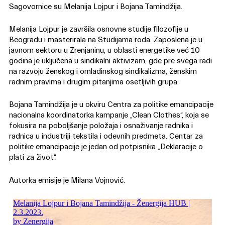
Sagovornice su Melanija Lojpur i Bojana Tamindžija.
Melanija Lojpur je završila osnovne studije filozofije u
Beogradu i masterirala na Studijama roda. Zaposlena je u
javnom sektoru u Zrenjaninu, u oblasti energetike već 10
godina je uključena u sindikalni aktivizam, gde pre svega radi
na razvoju ženskog i omladinskog sindikalizma, ženskim
radnim pravima i drugim pitanjima osetljivih grupa.
Bojana Tamindžija je u okviru Centra za politike emancipacije
nacionalna koordinatorka kampanje „Clean Clothes“, koja se
fokusira na poboljšanje položaja i osnaživanje radnika i
radnica u industriji tekstila i odevnih predmeta. Centar za
politike emancipacije je jedan od potpisnika „Deklaracije o
plati za život“.
Autorka emisije je Milana Vojnović.