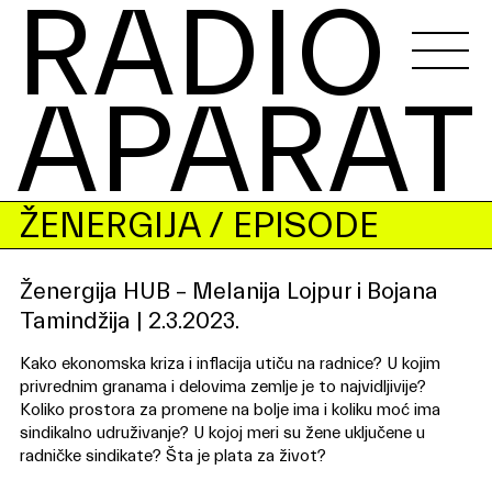
RADIO 
APARAT
ŽENERGIJA
/ EPISODE
Ženergija HUB – Melanija Lojpur i Bojana
Tamindžija | 2.3.2023.
Kako ekonomska kriza i inflacija utiču na radnice? U kojim
privrednim granama i delovima zemlje je to najvidljivije?
Koliko prostora za promene na bolje ima i koliku moć ima
sindikalno udruživanje? U kojoj meri su žene uključene u
radničke sindikate? Šta je plata za život?