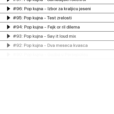
#96: Pop kujna – Izbor za kraljicu jeseni
#95: Pop kujna – Test zrelosti
#94: Pop kujna – Fejk or ril dilema
#93: Pop kujna – Say it loud mix
#92: Pop kujna – Dva meseca kvasca
#90: Pop kujna – Gozba u Persepolisu
#89: Pop kujna – Vesele devedesete
#88: Pop kujna – Baby Love (Cupcake Edition)
#86: Pop kujna – Kuvarski razgovori pt. 2 (Miris Ist
#85: Pop kujna – Gastro retrospektiva
#84: Pop kujna – Večera sa zvezdama
#83: Pop kujna – 4 karija za apokalipsu