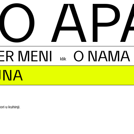
O AP
ER MENI
O NAMA
JNA
i u kuhinji.